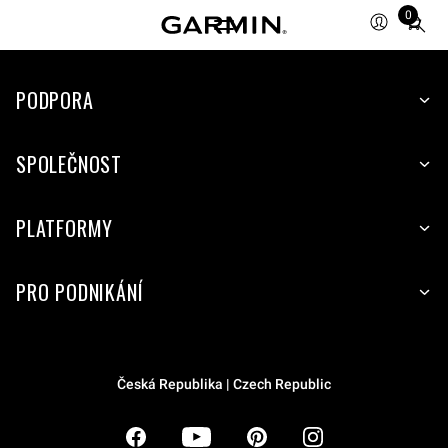
0
Total
items
in
PODPORA
cart:
0
SPOLEČNOST
PLATFORMY
PRO PODNIKÁNÍ
Česká Republika | Czech Republic