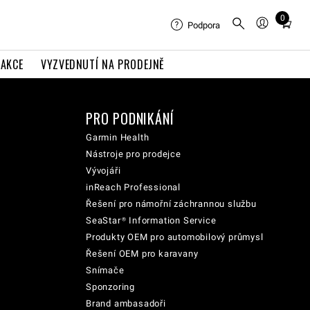
0
Total
Podpora
items
in
AKCE
VYZVEDNUTÍ NA PRODEJNĚ
cart:
0
PRO PODNIKÁNÍ
Garmin Health
Nástroje pro prodejce
Vývojáři
inReach Professional
Řešení pro námořní záchrannou službu
SeaStar® Information Service
Produkty OEM pro automobilový průmysl
Řešení OEM pro karavany
Snímače
Sponzoring
Brand ambasadoři