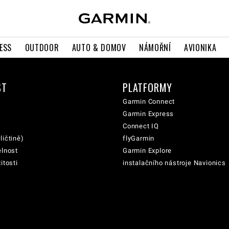
ESS
OUTDOOR
AUTO & DOMOV
NÁMOŘNÍ
AVIONIKA
ST
PLATFORMY
Garmin Connect
Garmin Express
Connect IQ
ličtině)
flyGarmin
elnost
Garmin Explore
itosti
instalačního nástroje Navionics