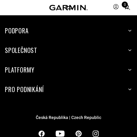
0
Total
items
in
PODPORA
cart:
0
SPOLEČNOST
PLATFORMY
PRO PODNIKÁNÍ
Česká Republika | Czech Republic