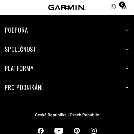
0
Total
items
in
PODPORA
cart:
0
SPOLEČNOST
PLATFORMY
PRO PODNIKÁNÍ
Česká Republika | Czech Republic