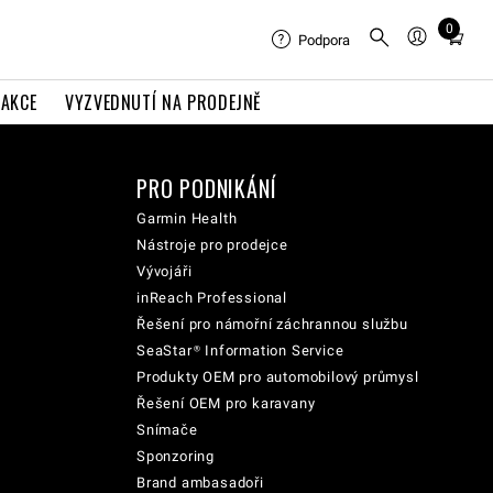
0
Total
Podpora
items
in
AKCE
VYZVEDNUTÍ NA PRODEJNĚ
cart:
0
PRO PODNIKÁNÍ
Garmin Health
Nástroje pro prodejce
Vývojáři
inReach Professional
Řešení pro námořní záchrannou službu
SeaStar® Information Service
Produkty OEM pro automobilový průmysl
Řešení OEM pro karavany
Snímače
Sponzoring
Brand ambasadoři