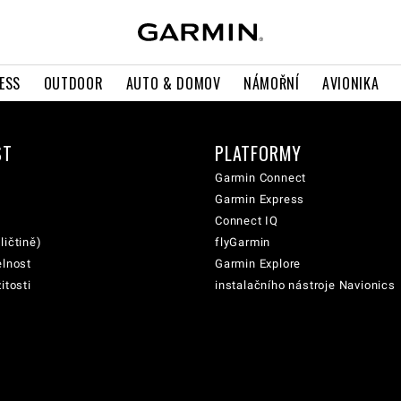
ESS
OUTDOOR
AUTO & DOMOV
NÁMOŘNÍ
AVIONIKA
ST
PLATFORMY
Garmin Connect
Garmin Express
Connect IQ
ličtině)
flyGarmin
elnost
Garmin Explore
itosti
instalačního nástroje Navionics