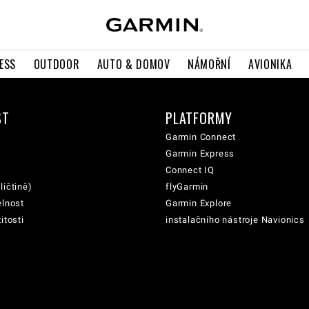
ESS
OUTDOOR
AUTO & DOMOV
NÁMOŘNÍ
AVIONIKA
ST
PLATFORMY
Garmin Connect
Garmin Express
Connect IQ
ličtině)
flyGarmin
elnost
Garmin Explore
itosti
instalačního nástroje Navionics