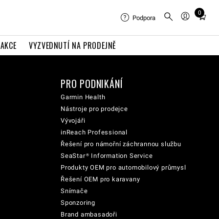
0
Total
Podpora
items
in
AKCE
VYZVEDNUTÍ NA PRODEJNĚ
cart:
0
PRO PODNIKÁNÍ
Garmin Health
Nástroje pro prodejce
Vývojáři
inReach Professional
Řešení pro námořní záchrannou službu
SeaStar® Information Service
Produkty OEM pro automobilový průmysl
Řešení OEM pro karavany
Snímače
Sponzoring
Brand ambasadoři