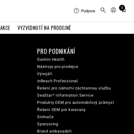
0
Total
Podpora
items
in
AKCE
VYZVEDNUTÍ NA PRODEJNĚ
cart:
0
PRO PODNIKÁNÍ
Garmin Health
Nástroje pro prodejce
Vývojáři
inReach Professional
Řešení pro námořní záchrannou službu
SeaStar® Information Service
Produkty OEM pro automobilový průmysl
Řešení OEM pro karavany
Snímače
Sponzoring
Brand ambasadoři