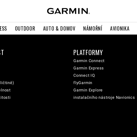
ESS
OUTDOOR
AUTO & DOMOV
NÁMOŘNÍ
AVIONIKA
ST
PLATFORMY
Garmin Connect
Garmin Express
Connect IQ
ličtině)
flyGarmin
elnost
Garmin Explore
itosti
instalačního nástroje Navionics