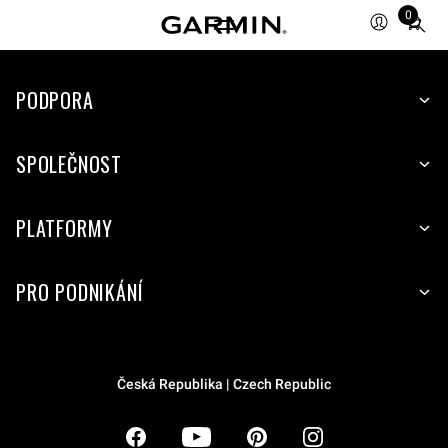
0
Total
items
in
PODPORA
cart:
0
SPOLEČNOST
PLATFORMY
PRO PODNIKÁNÍ
Česká Republika | Czech Republic