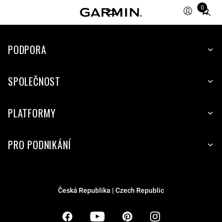
0
Total
items
in
PODPORA
cart:
0
SPOLEČNOST
PLATFORMY
PRO PODNIKÁNÍ
Česká Republika | Czech Republic