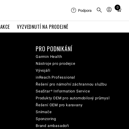
0
Total
Podpora
items
in
AKCE
VYZVEDNUTÍ NA PRODEJNĚ
cart:
0
PRO PODNIKÁNÍ
Garmin Health
Nástroje pro prodejce
Vývojáři
inReach Professional
Řešení pro námořní záchrannou službu
SeaStar® Information Service
Produkty OEM pro automobilový průmysl
Řešení OEM pro karavany
Snímače
Sponzoring
Brand ambasadoři