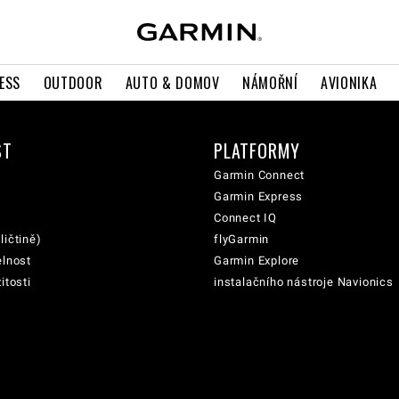
ESS
OUTDOOR
AUTO & DOMOV
NÁMOŘNÍ
AVIONIKA
ST
PLATFORMY
Garmin Connect
Garmin Express
Connect IQ
ličtině)
flyGarmin
elnost
Garmin Explore
itosti
instalačního nástroje Navionics