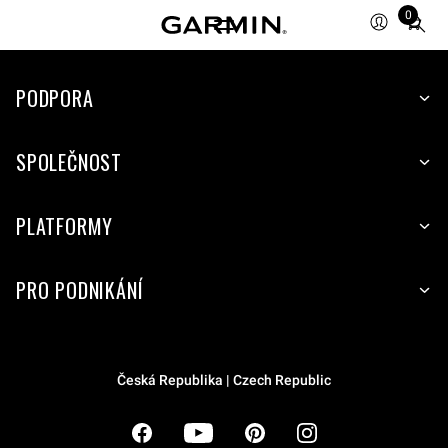
0
Total
items
in
cart:
PODPORA
0
SPOLEČNOST
PLATFORMY
PRO PODNIKÁNÍ
Česká Republika | Czech Republic