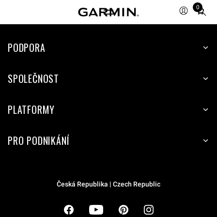
0
Total
items
in
cart:
PODPORA
0
SPOLEČNOST
PLATFORMY
PRO PODNIKÁNÍ
Česká Republika | Czech Republic