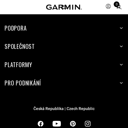
0
Total
items
in
cart:
PODPORA
0
SPOLEČNOST
PLATFORMY
PRO PODNIKÁNÍ
Česká Republika | Czech Republic