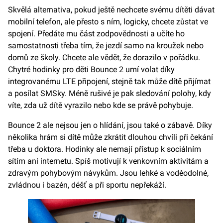
Skvělá alternativa, pokud ještě nechcete svému dítěti dávat
mobilní telefon, ale přesto s ním, logicky, chcete zůstat ve
spojení. Předáte mu část zodpovědnosti a učíte ho
samostatnosti třeba tím, že jezdí samo na kroužek nebo
domů ze školy. Chcete ale vědět, že dorazilo v pořádku.
Chytré hodinky pro děti Bounce 2 umí volat díky
integrovanému LTE připojení, stejně tak může dítě přijímat
a posílat SMSky. Méně rušivé je pak sledování polohy, kdy
víte, zda už dítě vyrazilo nebo kde se právě pohybuje.
Bounce 2 ale nejsou jen o hlídání, jsou také o zábavě. Díky
několika hrám si dítě může zkrátit dlouhou chvíli při čekání
třeba u doktora. Hodinky ale nemají přístup k sociálním
sítím ani internetu. Spíš motivují k venkovním aktivitám a
zdravým pohybovým návykům. Jsou lehké a voděodolné,
zvládnou i bazén, déšť a při sportu nepřekáží.