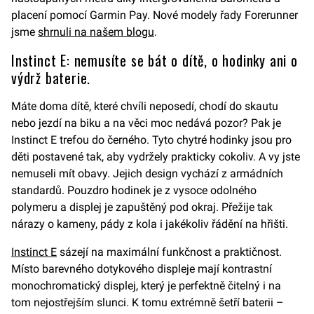
placení pomocí Garmin Pay. Nové modely řady Forerunner
jsme
shrnuli na našem blogu
.
Instinct E: nemusíte se bát o dítě, o hodinky ani o
výdrž baterie.
Máte doma dítě, které chvíli neposedí, chodí do skautu
nebo jezdí na biku a na věci moc nedává pozor? Pak je
Instinct E trefou do černého. Tyto chytré hodinky jsou pro
děti postavené tak, aby vydržely prakticky cokoliv. A vy jste
nemuseli mít obavy. Jejich design vychází z armádních
standardů. Pouzdro hodinek je z vysoce odolného
polymeru a displej je zapuštěný pod okraj. Přežije tak
nárazy o kameny, pády z kola i jakékoliv řádění na hřišti.
Instinct E
sázejí na maximální funkčnost a praktičnost.
Místo barevného dotykového displeje mají kontrastní
monochromatický displej, který je perfektně čitelný i na
tom nejostřejším slunci. K tomu extrémně šetří baterii –