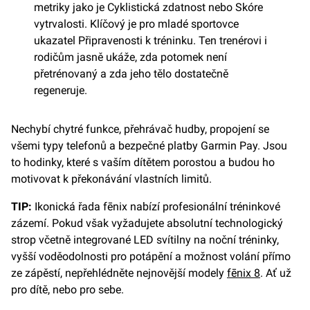
metriky jako je Cyklistická zdatnost nebo Skóre
vytrvalosti. Klíčový je pro mladé sportovce
ukazatel Připravenosti k tréninku. Ten trenérovi i
rodičům jasně ukáže, zda potomek není
přetrénovaný a zda jeho tělo dostatečně
regeneruje.
Nechybí chytré funkce, přehrávač hudby, propojení se
všemi typy telefonů a bezpečné platby Garmin Pay. Jsou
to hodinky, které s vaším dítětem porostou a budou ho
motivovat k překonávání vlastních limitů.
TIP:
Ikonická řada fēnix nabízí profesionální tréninkové
zázemí. Pokud však vyžadujete absolutní technologický
strop včetně integrované LED svítilny na noční tréninky,
vyšší voděodolnosti pro potápění a možnost volání přímo
ze zápěstí, nepřehlédněte nejnovější modely
fēnix 8
. Ať už
pro dítě, nebo pro sebe.