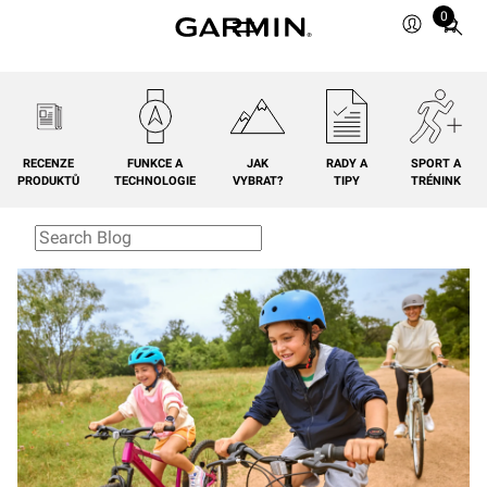
0
Total
items
in
cart:
0
RECENZE
FUNKCE A
JAK
RADY A
SPORT A
PRODUKTŮ
TECHNOLOGIE
VYBRAT?
TIPY
TRÉNINK