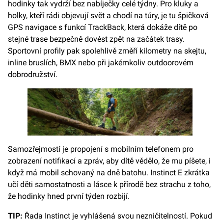
hodinky tak vydrží bez nabíječky celé týdny. Pro kluky a
holky, kteří rádi objevují svět a chodí na túry, je tu špičková
GPS navigace s funkcí TrackBack, která dokáže dítě po
stejné trase bezpečně dovést zpět na začátek trasy.
Sportovní profily pak spolehlivě změří kilometry na skejtu,
inline bruslích, BMX nebo při jakémkoliv outdoorovém
dobrodružství.
Samozřejmostí je propojení s mobilním telefonem pro
zobrazení notifikací a zpráv, aby dítě vědělo, že mu píšete, i
když má mobil schovaný na dně batohu. Instinct E zkrátka
učí děti samostatnosti a lásce k přírodě bez strachu z toho,
že hodinky hned první týden rozbijí.
TIP:
Řada Instinct je vyhlášená svou nezničitelností. Pokud