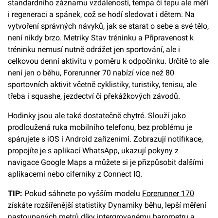
standardního záznamu vzdálenosti, tempa či tepu ale měří
i regeneraci a spánek, což se hodí sledovat i dětem. Na
vytvoření správných návyků, jak se starat o sebe a své tělo,
není nikdy brzo. Metriky Stav tréninku a Připravenost k
tréninku nemusí nutně odrážet jen sportování, ale i
celkovou denní aktivitu v poměru k odpočinku. Určitě to ale
není jen o běhu, Forerunner 70 nabízí více než 80
sportovních aktivit včetně cyklistiky, turistiky, tenisu, ale
třeba i squashe, jezdectví či překážkových závodů.
Hodinky jsou ale také dostatečně chytré. Slouží jako
prodloužená ruka mobilního telefonu, bez problému je
spárujete s iOS i Android zařízeními. Zobrazují notifikace,
propojíte je s aplikací WhatsApp, ukazují pokyny z
navigace Google Maps a můžete si je přizpůsobit dalšími
aplikacemi nebo ciferníky z Connect IQ.
TIP:
Pokud sáhnete po vyšším modelu
Forerunner 170
získáte rozšířenější statistiky Dynamiky běhu, lepší měření
nastoupaných metrů díky intergrovanému barometru a