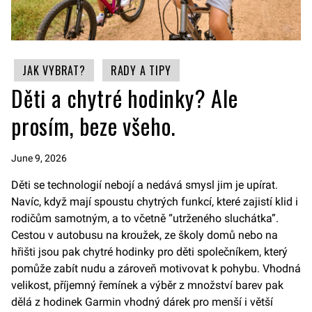
JAK VYBRAT?
RADY A TIPY
Děti a chytré hodinky? Ale
prosím, beze všeho.
June 9, 2026
Děti se technologií nebojí a nedává smysl jim je upírat.
Navíc, když mají spoustu chytrých funkcí, které zajistí klid i
rodičům samotným, a to včetně “utrženého sluchátka”.
Cestou v autobusu na kroužek, ze školy domů nebo na
hřišti jsou pak chytré hodinky pro děti společníkem, který
pomůže zabít nudu a zároveň motivovat k pohybu. Vhodná
velikost, příjemný řemínek a výběr z množství barev pak
dělá z hodinek Garmin vhodný dárek pro menší i větší