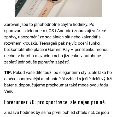
Zároveň jsou to plnohodnotné chytré hodinky. Po
spárování s telefonem (iOS i Android) zobrazují veškeré
zprávy, upozornění ze sociálních sítí nebo kalendář s
rozvrhem kroužků. Teenageři pak nejvíc ocení funkci
bezkontaktního placení Garmin Pay – peněženku mohou
nechat v batohu a svačinu nebo jízdenku v autobuse
zaplatí jednoduše pípnutím zápěstí.
TIP:
Pokud vaše dítě touží po elegantním stylu, ale láká ho
o něco sportovnější a robustnější vzhled s ještě delší výdrží
baterie, doporučujeme prozkoumat také
modelovou řadu
Venu
.
Forerunner 70: pro sportovce, ale nejen pro ně.
Z názvu hodinek by se na první pohled chtělo říct, že jsou