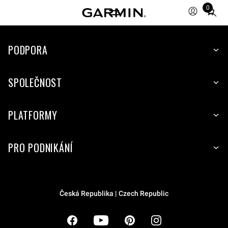
0
Total
items
in
cart:
PODPORA
0
SPOLEČNOST
PLATFORMY
PRO PODNIKÁNÍ
Česká Republika | Czech Republic