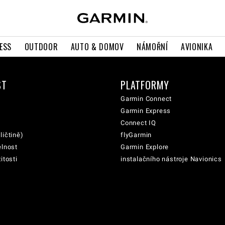
ESS
OUTDOOR
AUTO & DOMOV
NÁMOŘNÍ
AVIONIKA
ST
PLATFORMY
Garmin Connect
Garmin Express
Connect IQ
ličtině)
flyGarmin
elnost
Garmin Explore
itosti
instalačního nástroje Navionics