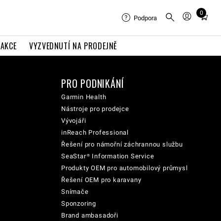
0
Total
Podpora
items
in
AKCE
VYZVEDNUTÍ NA PRODEJNĚ
cart:
0
PRO PODNIKÁNÍ
Garmin Health
Nástroje pro prodejce
Vývojáři
inReach Professional
Řešení pro námořní záchrannou službu
SeaStar® Information Service
Produkty OEM pro automobilový průmysl
Řešení OEM pro karavany
Snímače
Sponzoring
Brand ambasadoři