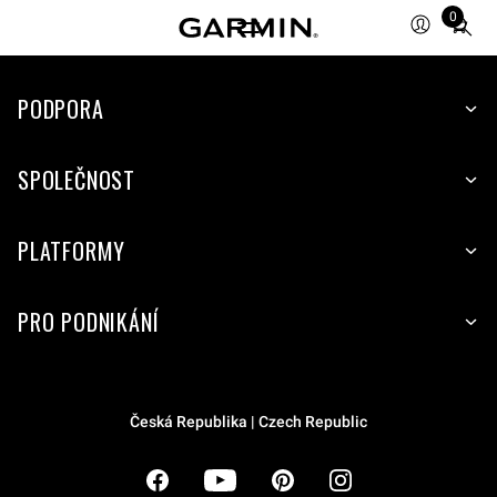
0
Total
items
in
cart:
PODPORA
0
SPOLEČNOST
PLATFORMY
PRO PODNIKÁNÍ
Česká Republika | Czech Republic