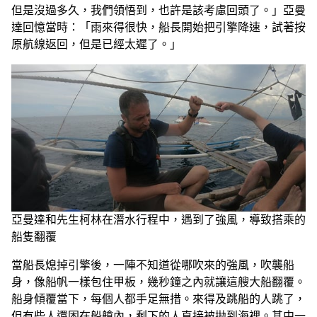
但是沒過多久，我們領悟到，也許是該考慮回頭了。」亞曼
達回憶當時：「雨來得很快，船長開始把引擎降速，試著按
原航線返回，但是已經太遲了。」
亞曼達和先生柯林在潛水行程中，遇到了強風，導致搭乘的
船隻翻覆
當船長熄掉引擎後，一陣不知道從哪吹來的強風，吹襲船
身，像船帆一樣包住甲板，幾秒鐘之內就讓這艘大船翻覆。
船身傾覆當下，每個人都手足無措。來得及跳船的人跳了，
但有些人還困在船艙內，剩下的人直接被拋到海裡。其中一