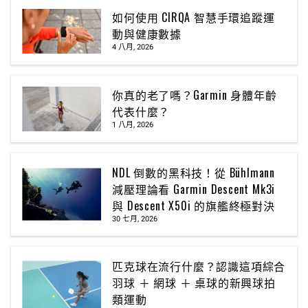
如何使用 CIRQA 智慧手環追蹤運
動與健康數據
4 八月, 2026
你真的老了嗎？Garmin 身體年齡
代表什麼？
1 八月, 2026
NDL 倒數的黑科技！從 Bühlmann
減壓理論看 Garmin Descent Mk3i
與 Descent X50i 的旗艦終極對決
30 七月, 2026
匹克球在流行什麼？認識這項綜合
羽球 ＋ 網球 ＋ 桌球的新興球拍
類運動