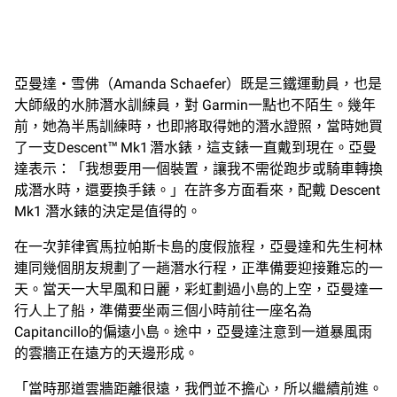
亞曼達‧雪佛（Amanda Schaefer）既是三鐵運動員，也是
大師級的水肺潛水訓練員，對 Garmin一點也不陌生。幾年
前，她為半馬訓練時，也即將取得她的潛水證照，當時她買
了一支Descent™ Mk1 潛水錶，這支錶一直戴到現在。亞曼
達表示：「我想要用一個裝置，讓我不需從跑步或騎車轉換
成潛水時，還要換手錶。」在許多方面看來，配戴 Descent
Mk1 潛水錶的決定是值得的。
在一次菲律賓馬拉帕斯卡島的度假旅程，亞曼達和先生柯林
連同幾個朋友規劃了一趟潛水行程，正準備要迎接難忘的一
天。當天一大早風和日麗，彩虹劃過小島的上空，亞曼達一
行人上了船，準備要坐兩三個小時前往一座名為
Capitancillo的偏遠小島。途中，亞曼達注意到一道暴風雨
的雲牆正在遠方的天邊形成。
「當時那道雲牆距離很遠，我們並不擔心，所以繼續前進。