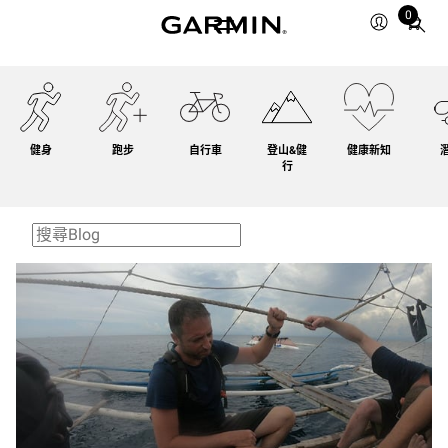
0
Total
items
in
cart:
0
健身
跑步
自行車
登山&健
健康新知
行