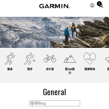
0
Total
items
in
cart:
0
健身
跑步
自行車
登山&健
健康新知
行
General