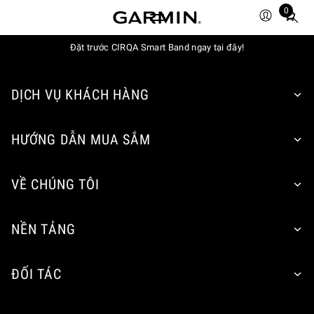
0
Total
items
Đặt trước CIRQA Smart Band ngay tại đây!
in
cart:
0
DỊCH VỤ KHÁCH HÀNG
HƯỚNG DẪN MUA SẮM
VỀ CHÚNG TÔI
NỀN TẢNG
ĐỐI TÁC