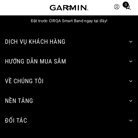
0
Total
items
Đặt trước CIRQA Smart Band ngay tại đây!
in
cart:
0
DỊCH VỤ KHÁCH HÀNG
HƯỚNG DẪN MUA SẮM
VỀ CHÚNG TÔI
NỀN TẢNG
ĐỐI TÁC