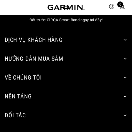
0
Total
items
Đặt trước CIRQA Smart Band ngay tại đây!
in
cart:
0
DỊCH VỤ KHÁCH HÀNG
HƯỚNG DẪN MUA SẮM
VỀ CHÚNG TÔI
NỀN TẢNG
ĐỐI TÁC