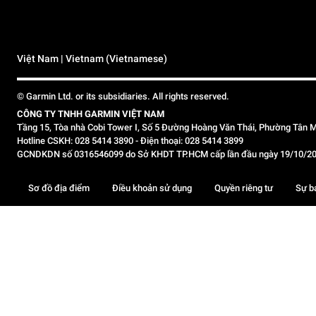
Việt Nam | Vietnam (Vietnamese)
© Garmin Ltd. or its subsidiaries. All rights reserved.
CÔNG TY TNHH GARMIN VIỆT NAM
Tầng 15, Tòa nhà Cobi Tower I, Số 5 Đường Hoàng Văn Thái, Phường Tân M
Hotline CSKH: 028 5414 3890 - Điện thoại: 028 5414 3899
GCNDKDN số 0316546099 do Sở KHDT TP.HCM cấp lần đầu ngày 19/10/2020,
Sơ đồ địa điểm
Điều khoản sử dụng
Quyền riêng tư
Sự b