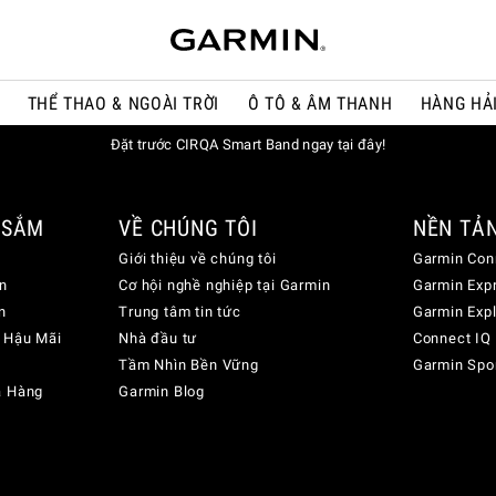
THỂ THAO & NGOÀI TRỜI
Ô TÔ & ÂM THANH
HÀNG HẢ
Đặt trước CIRQA Smart Band ngay tại đây!
 SẮM
VỀ CHÚNG TÔI
NỀN TẢ
Giới thiệu về chúng tôi
Garmin Con
n
Cơ hội nghề nghiệp tại Garmin
Garmin Exp
n
Trung tâm tin tức
Garmin Exp
 Hậu Mãi
Nhà đầu tư
Connect IQ
Tầm Nhìn Bền Vững
Garmin Spo
a Hàng
Garmin Blog