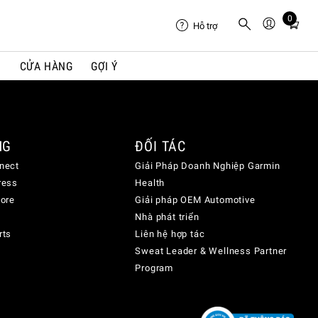
0
Total
Hỗ trợ
items
in
I
CỬA HÀNG
GỢI Ý
cart:
0
NG
ĐỐI TÁC
nect
Giải Pháp Doanh Nghiệp Garmin
ress
Health
lore
Giải pháp OEM Automotive
Nhà phát triển
rts
Liên hệ hợp tác
Sweat Leader & Wellness Partner
Program