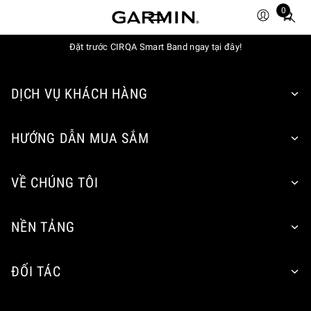
0
Total
items
Đặt trước CIRQA Smart Band ngay tại đây!
in
cart:
0
DỊCH VỤ KHÁCH HÀNG
HƯỚNG DẪN MUA SẮM
VỀ CHÚNG TÔI
NỀN TẢNG
ĐỐI TÁC