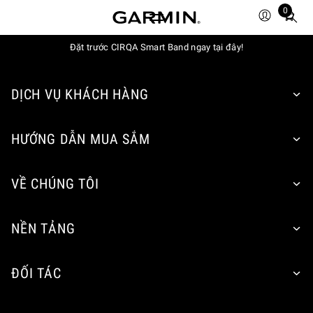
0
Total
items
Đặt trước CIRQA Smart Band ngay tại đây!
in
cart:
0
DỊCH VỤ KHÁCH HÀNG
HƯỚNG DẪN MUA SẮM
VỀ CHÚNG TÔI
NỀN TẢNG
ĐỐI TÁC