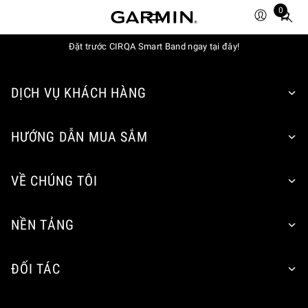
0
Total
items
Đặt trước CIRQA Smart Band ngay tại đây!
in
cart:
0
DỊCH VỤ KHÁCH HÀNG
HƯỚNG DẪN MUA SẮM
VỀ CHÚNG TÔI
NỀN TẢNG
ĐỐI TÁC