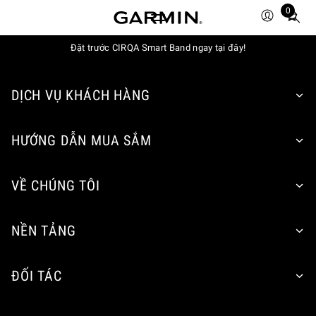
0
Total
items
Đặt trước CIRQA Smart Band ngay tại đây!
in
cart:
0
DỊCH VỤ KHÁCH HÀNG
HƯỚNG DẪN MUA SẮM
VỀ CHÚNG TÔI
NỀN TẢNG
ĐỐI TÁC