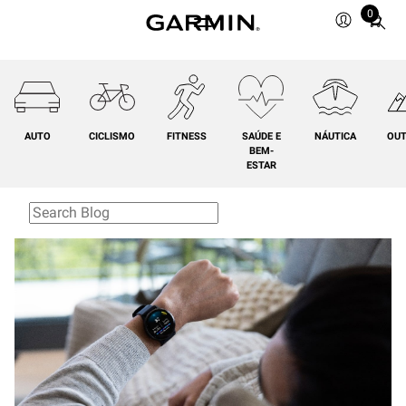
0
Total
items
in
cart:
0
AUTO
CICLISMO
FITNESS
SAÚDE E
NÁUTICA
OU
BEM-
ESTAR