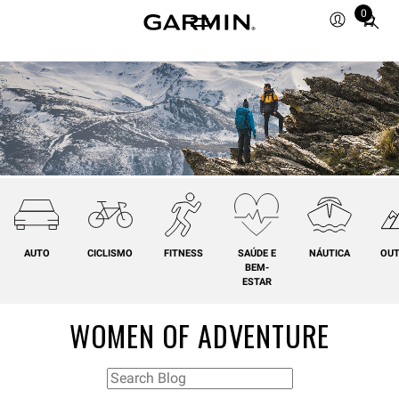
0
Total
items
in
cart:
0
AUTO
CICLISMO
FITNESS
SAÚDE E
NÁUTICA
OU
BEM-
ESTAR
WOMEN OF ADVENTURE