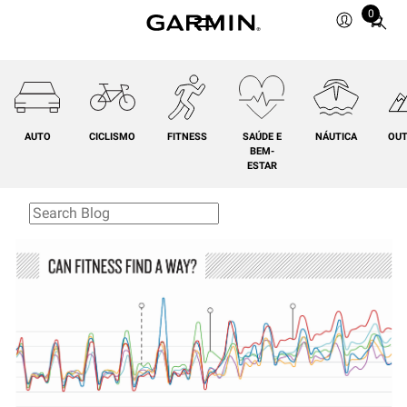
0
Total
items
in
cart:
0
AUTO
CICLISMO
FITNESS
SAÚDE E
NÁUTICA
OU
BEM-
ESTAR