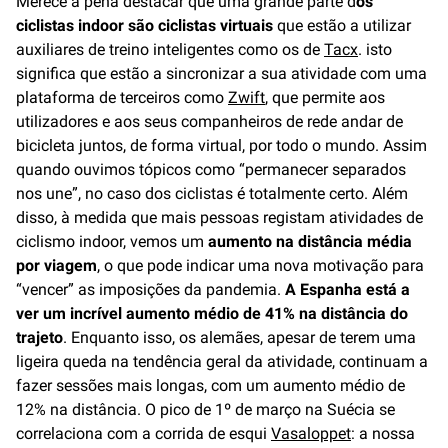
Merece a pena destacar que uma grande parte d
os
ciclistas indoor são ciclistas virtuais
que estão a utilizar
auxiliares de treino inteligentes como os de
Tacx
. isto
significa que estão a sincronizar a sua atividade com uma
plataforma de terceiros como
Zwift
, que permite aos
utilizadores e aos seus companheiros de rede andar de
bicicleta juntos, de forma virtual, por todo o mundo. Assim
quando ouvimos tópicos como “permanecer separados
nos une”, no caso dos ciclistas é totalmente certo. Além
disso, à medida que mais pessoas registam atividades de
ciclismo indoor, vemos um
aumento na distância média
por viagem
, o que pode indicar uma nova motivação para
“vencer” as imposições da pandemia.
A Espanha está a
ver um incrível aumento médio de 41% na distância do
trajeto
. Enquanto isso, os alemães, apesar de terem uma
ligeira queda na tendência geral da atividade, continuam a
fazer sessões mais longas, com um aumento médio de
12% na distância. O pico de 1º de março na Suécia se
correlaciona com a corrida de esqui
Vasaloppet
: a nossa