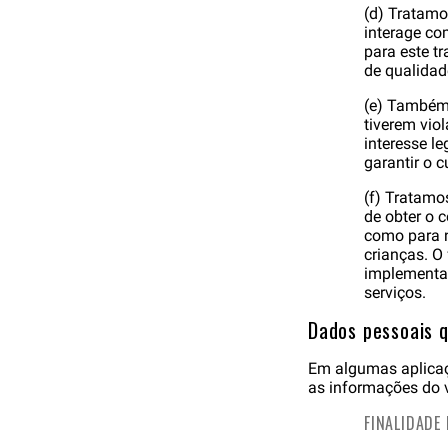
(d) Tratam
interage co
para este t
de qualidad
(e) Também 
tiverem vio
interesse l
garantir o 
(f) Tratamo
de obter o 
como para n
crianças. O
implementar
serviços.
Dados pessoais q
Em algumas aplicaçõ
as informações do v
FINALIDADE