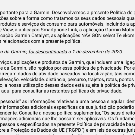
portante para a Garmin. Desenvolvemos a presente Política de 
ações sobre a forma como tratamos os seus dados pessoais qua
produtos e serviços de consumo para automóveis, incluindo a ap
ve View, a aplicação Smartphone Link, a aplicação Garmin Motori
licação Garmin Catalyst, as aplicações NAVIGON select Telekom 
 relacionados com a presente política.
a da Garmin,
foi descontinuada
a 1 de dezembro de 2020.
rviços, aplicações e produtos da Garmin, que incluam uma liga
te da Garmin, são regidos por essa política de privacidade. Por e
arregam dados de atividade baseados na localização, tais como
levação, velocidade, distância, percurso, trajetos, rotas, pont
o, a nossa utilização desses dados está sujeita à política de pr
 aqui para consultar as restantes políticas de privacidade
.
pessoais" as informações relativas a uma pessoa singular iden
er informações adicionais específicas da sua jurisdição poderão
dente. Consulte a nossa política suplementar,
"Os seus direit
rmações adicionais que lhe possam ser aplicáveis. Os fundamen
pessoais especificados na presente Política de privacidade bas
re a Proteção de Dados da UE ("RGPD") e em leis de outras jur