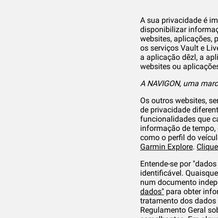
A sua privacidade é im
disponibilizar inform
websites, aplicações, 
os serviços Vault e Li
a aplicação dēzl, a ap
websites ou aplicações
A NAVIGON, uma marc
Os outros websites, se
de privacidade diferen
funcionalidades que c
informação de tempo, e
como o perfil do veícul
Garmin Explore
.
Clique
Entende-se por "dados 
identificável. Quaisqu
num documento indepen
dados"
para obter info
tratamento dos dados 
Regulamento Geral sob