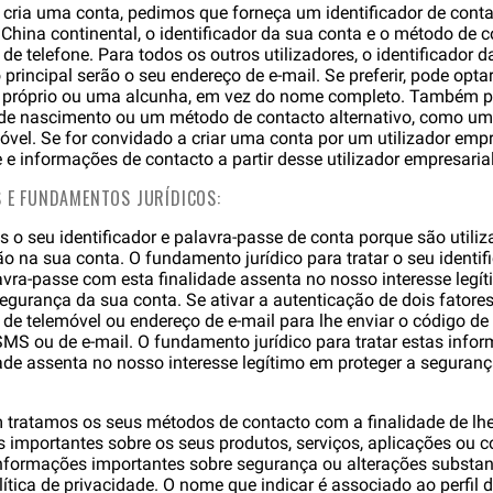
 cria uma conta, pedimos que forneça um identificador de conta
 China continental, o identificador da sua conta e o método de c
e telefone. Para todos os outros utilizadores, o identificador d
rincipal serão o seu endereço de e-mail. Se preferir, pode optar
 próprio ou uma alcunha, em vez do nome completo. Também p
 de nascimento ou um método de contacto alternativo, como um
vel. Se for convidado a criar uma conta por um utilizador emp
 e informações de contacto a partir desse utilizador empresarial
S E FUNDAMENTOS JURÍDICOS:
s o seu identificador e palavra-passe de conta porque são utiliz
ão na sua conta. O fundamento jurídico para tratar o seu identif
avra-passe com esta finalidade assenta no nosso interesse legí
segurança da sua conta. Se ativar a autenticação de dois fatores
de telemóvel ou endereço de e-mail para lhe enviar o código d
SMS ou de e-mail. O fundamento jurídico para tratar estas inf
dade assenta no nosso interesse legítimo em proteger a seguran
tratamos os seus métodos de contacto com a finalidade de lhe
 importantes sobre os seus produtos, serviços, aplicações ou c
nformações importantes sobre segurança ou alterações substan
lítica de privacidade. O nome que indicar é associado ao perfil 