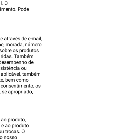
l. O
timento. Pode
e através de e-mail,
ome, morada, número
 sobre os produtos
uiridas. Também
e desempenho de
sistência ou
o aplicável, também
nte, bem como
u consentimento, os
 se apropriado,
 ao produto,
 e ao produto
ou trocas. O
 o nosso