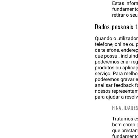
Estas inform
fundamento 
retirar o se
Dados pessoais 
Quando o utilizador
telefone, online o
de telefone, endere
que possui, incluin
poderemos criar re
produtos ou aplicaç
serviço. Para melho
poderemos gravar e
analisar feedback f
nossos representant
para ajudar a resol
FINALIDADE
Tratamos es
bem como pa
que prestam
fundamento 