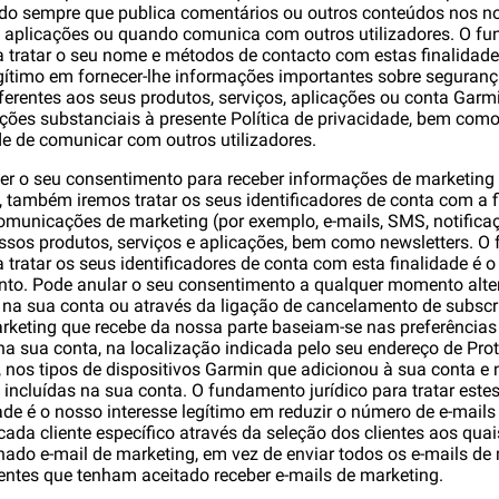
do sempre que publica comentários ou outros conteúdos nos n
 aplicações ou quando comunica com outros utilizadores. O f
ra tratar o seu nome e métodos de contacto com estas finalidad
egítimo em fornecer-lhe informações importantes sobre seguranç
ferentes aos seus produtos, serviços, aplicações ou conta Garm
ações substanciais à presente Política de privacidade, bem como
e de comunicar com outros utilizadores.
der o seu consentimento para receber informações de marketing 
, também iremos tratar os seus identificadores de conta com a f
comunicações de marketing (por exemplo, e-mails, SMS, notifica
ssos produtos, serviços e aplicações, bem como newsletters. 
a tratar os seus identificadores de conta com esta finalidade é o
to. Pode anular o seu consentimento a qualquer momento alte
na sua conta ou através da ligação de cancelamento de subscri
rketing que recebe da nossa parte baseiam-se nas preferências
na sua conta, na localização indicada pelo seu endereço de Pro
), nos tipos de dispositivos Garmin que adicionou à sua conta e 
 incluídas na sua conta. O fundamento jurídico para tratar est
dade é o nosso interesse legítimo em reduzir o número de e-mail
cada cliente específico através da seleção dos clientes aos quai
ado e-mail de marketing, em vez de enviar todos os e-mails de
ientes que tenham aceitado receber e-mails de marketing.