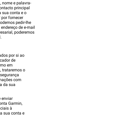
, nome e palavra-
ontacto principal
a sua conta e o
 por fornecer
odemos pedir-lhe
 endereço de e-mail
resarial, poderemos
.
ados por si ao
icador de
timo em
, trataremos o
e segurança
ormações com
ça da sua
 enviar
onta Garmin,
ciais à
da sua conta e