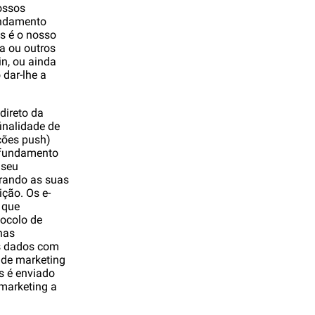
ossos
undamento
es é o nosso
a ou outros
in, ou ainda
 dar-lhe a
direto da
inalidade de
ções push)
O fundamento
 seu
rando as suas
ção. Os e-
 que
tocolo de
nas
es dados com
s de marketing
s é enviado
 marketing a