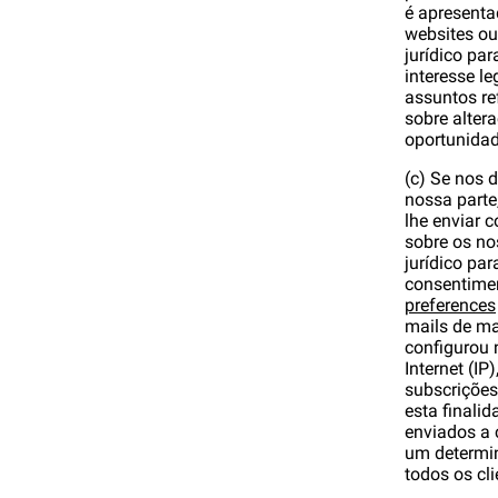
é apresenta
websites ou
jurídico pa
interesse l
assuntos re
sobre alter
oportunidad
(c) Se nos 
nossa parte
lhe enviar 
sobre os no
jurídico par
consentimen
preferences
mails de ma
configurou 
Internet (IP
subscrições
esta finali
enviados a 
um determin
todos os cl