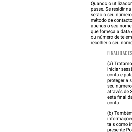
Quando o utilizador
passe. Se residir na
serão o seu número d
método de contacto p
apenas o seu nome
que forneça a data
ou número de telemó
recolher o seu nome
FINALIDADE
(a) Tratamo
iniciar sess
conta e pal
proteger a 
seu número 
através de 
esta finali
conta.
(b) Também 
informações
tais como i
presente Po