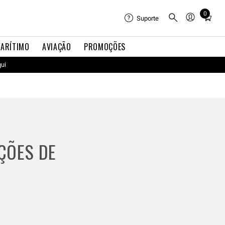
Total
0
Suporte
items
in
cart:
ARÍTIMO
AVIAÇÃO
PROMOÇÕES
0
qui
AÇÕES DE