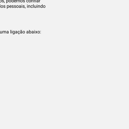
os, podemos confiar
os pessoais, incluindo
numa ligação abaixo: