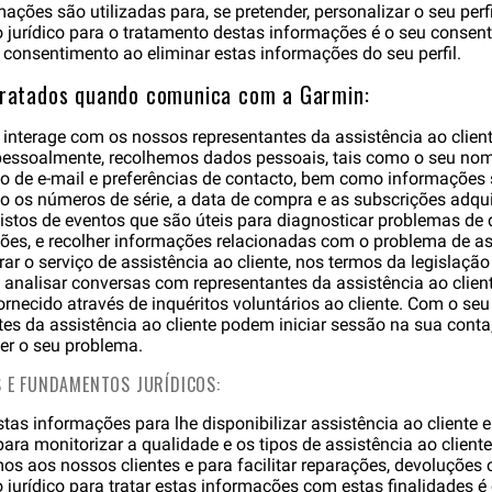
ações são utilizadas para, se pretender, personalizar o seu perfi
jurídico para o tratamento destas informações é o seu consen
u consentimento ao eliminar estas informações do seu perfil.
tratados quando comunica com a Garmin:
 interage com os nossos representantes da assistência ao client
u pessoalmente, recolhemos dados pessoais, tais como o seu n
ço de e-mail e preferências de contacto, bem como informações
do os números de série, a data de compra e as subscrições adq
gistos de eventos que são úteis para diagnosticar problemas d
ões, e recolher informações relacionadas com o problema de as
rar o serviço de assistência ao cliente, nos termos da legislaçã
 analisar conversas com representantes da assistência ao clie
ornecido através de inquéritos voluntários ao cliente. Com o se
es da assistência ao cliente podem iniciar sessão na sua conta,
ver o seu problema.
S E FUNDAMENTOS JURÍDICOS:
tas informações para lhe disponibilizar assistência ao cliente e
ra monitorizar a qualidade e os tipos de assistência ao cliente
os aos nossos clientes e para facilitar reparações, devoluções 
jurídico para tratar estas informações com estas finalidades é