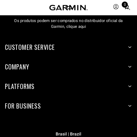
0
Total
items
Os produtos podem ser comprados no distribuidor oficial da
in
Garmin, clique aqui
cart:
0
CUSTOMER SERVICE
COMPANY
PLATFORMS
FOR BUSINESS
Brasil | Brazil