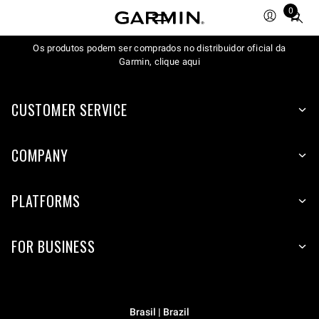
0
Total
items
Os produtos podem ser comprados no distribuidor oficial da
in
Garmin, clique aqui
cart:
0
CUSTOMER SERVICE
COMPANY
PLATFORMS
FOR BUSINESS
Brasil | Brazil