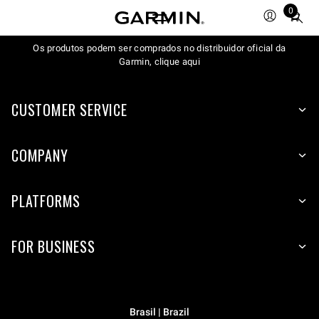
0
Total
items
Os produtos podem ser comprados no distribuidor oficial da
in
Garmin, clique aqui
cart:
0
CUSTOMER SERVICE
COMPANY
PLATFORMS
FOR BUSINESS
Brasil | Brazil