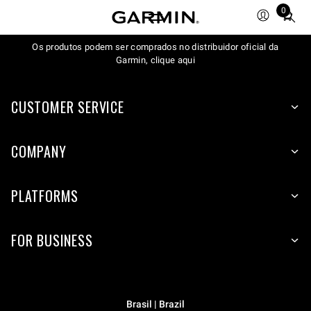
0
Total
items
Os produtos podem ser comprados no distribuidor oficial da
in
Garmin, clique aqui
cart:
0
CUSTOMER SERVICE
COMPANY
PLATFORMS
FOR BUSINESS
Brasil | Brazil