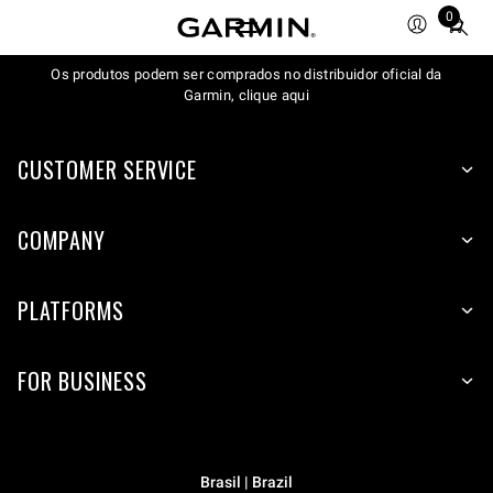
0
Total
items
Os produtos podem ser comprados no distribuidor oficial da
in
Garmin, clique aqui
cart:
0
CUSTOMER SERVICE
COMPANY
PLATFORMS
FOR BUSINESS
Brasil | Brazil