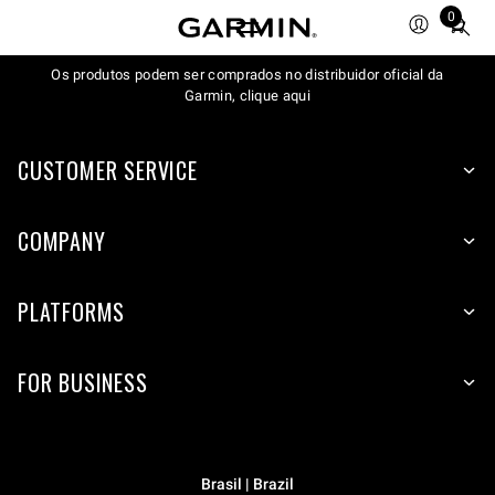
0
Total
items
Os produtos podem ser comprados no distribuidor oficial da
in
Garmin, clique aqui
cart:
0
CUSTOMER SERVICE
COMPANY
PLATFORMS
FOR BUSINESS
Brasil | Brazil