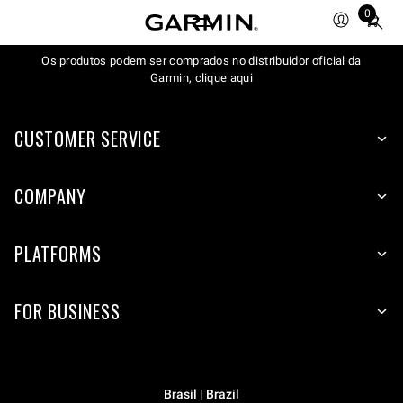
0
Total
items
Os produtos podem ser comprados no distribuidor oficial da
in
Garmin, clique aqui
cart:
0
CUSTOMER SERVICE
COMPANY
PLATFORMS
FOR BUSINESS
Brasil | Brazil