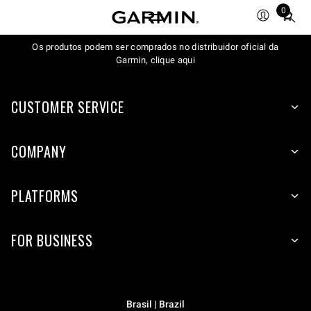
0
Total
items
Os produtos podem ser comprados no distribuidor oficial da
in
Garmin, clique aqui
cart:
0
CUSTOMER SERVICE
COMPANY
PLATFORMS
FOR BUSINESS
Brasil | Brazil