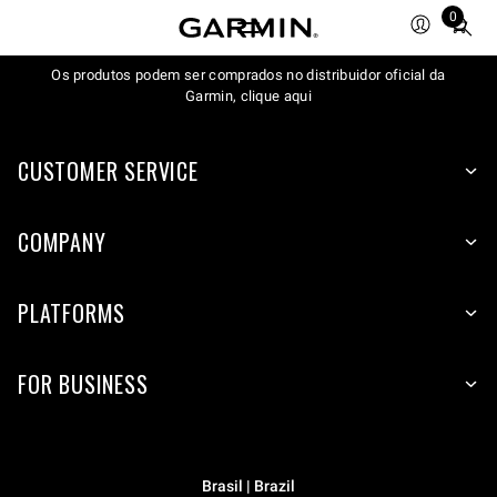
0
Total
items
Os produtos podem ser comprados no distribuidor oficial da
in
Garmin, clique aqui
cart:
0
CUSTOMER SERVICE
COMPANY
PLATFORMS
FOR BUSINESS
Brasil | Brazil