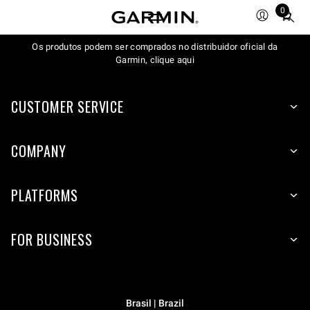
0
Total
items
Os produtos podem ser comprados no distribuidor oficial da
in
Garmin, clique aqui
cart:
0
CUSTOMER SERVICE
COMPANY
PLATFORMS
FOR BUSINESS
Brasil | Brazil