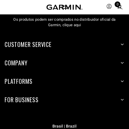
0
Total
items
Os produtos podem ser comprados no distribuidor oficial da
in
Garmin, clique aqui
cart:
0
CUSTOMER SERVICE
COMPANY
PLATFORMS
FOR BUSINESS
Brasil | Brazil