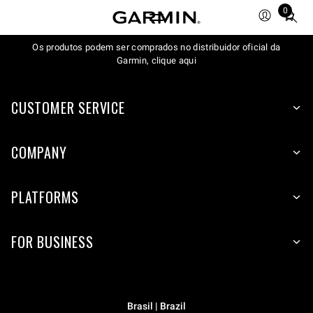
0
Total
items
Os produtos podem ser comprados no distribuidor oficial da
in
Garmin, clique aqui
cart:
0
CUSTOMER SERVICE
COMPANY
PLATFORMS
FOR BUSINESS
Brasil | Brazil