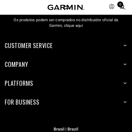
0
Total
items
Os produtos podem ser comprados no distribuidor oficial da
in
Garmin, clique aqui
cart:
0
CUSTOMER SERVICE
COMPANY
PLATFORMS
FOR BUSINESS
Brasil | Brazil