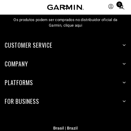
0
Total
items
Os produtos podem ser comprados no distribuidor oficial da
in
Garmin, clique aqui
cart:
0
CUSTOMER SERVICE
COMPANY
PLATFORMS
FOR BUSINESS
Brasil | Brazil