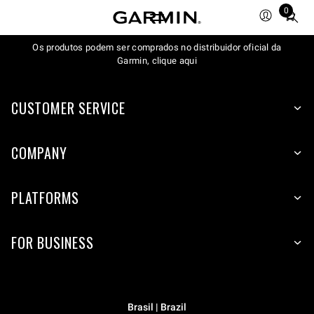
0
Total
items
Os produtos podem ser comprados no distribuidor oficial da
in
Garmin, clique aqui
cart:
0
CUSTOMER SERVICE
COMPANY
PLATFORMS
FOR BUSINESS
Brasil | Brazil