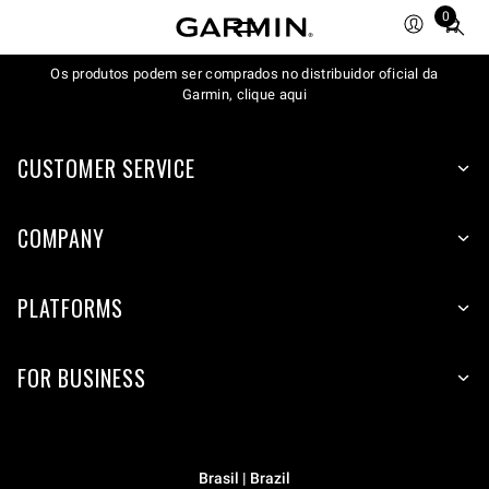
0
Total
items
Os produtos podem ser comprados no distribuidor oficial da
in
Garmin, clique aqui
cart:
0
CUSTOMER SERVICE
COMPANY
PLATFORMS
FOR BUSINESS
Brasil | Brazil