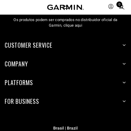
0
Total
items
Os produtos podem ser comprados no distribuidor oficial da
in
Garmin, clique aqui
cart:
0
CUSTOMER SERVICE
COMPANY
PLATFORMS
FOR BUSINESS
Brasil | Brazil