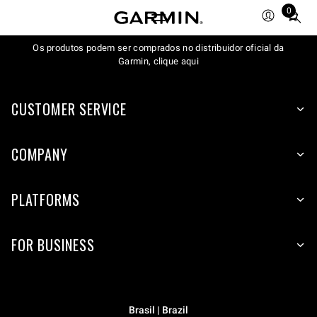
0
Total
items
Os produtos podem ser comprados no distribuidor oficial da
in
Garmin, clique aqui
cart:
0
CUSTOMER SERVICE
COMPANY
PLATFORMS
FOR BUSINESS
Brasil | Brazil