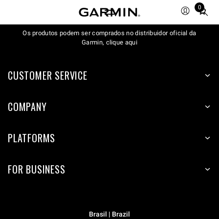
0
Total
items
Os produtos podem ser comprados no distribuidor oficial da
in
Garmin, clique aqui
cart:
0
CUSTOMER SERVICE
COMPANY
PLATFORMS
FOR BUSINESS
Brasil | Brazil